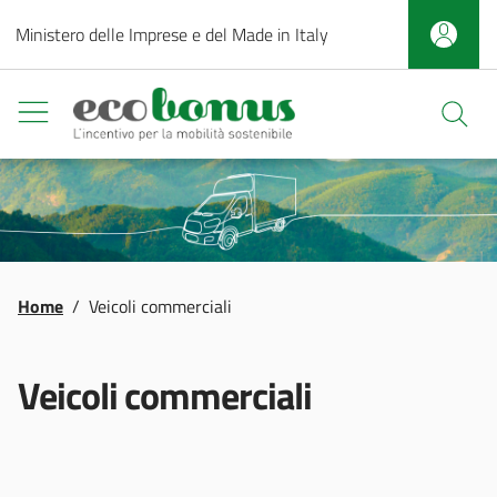
Salta al contenuto principale
Ministero delle Imprese e del Made in Italy
Ecobonus
Apri fi
Briciole di pane
Home
/
Veicoli commerciali
Veicoli commerciali