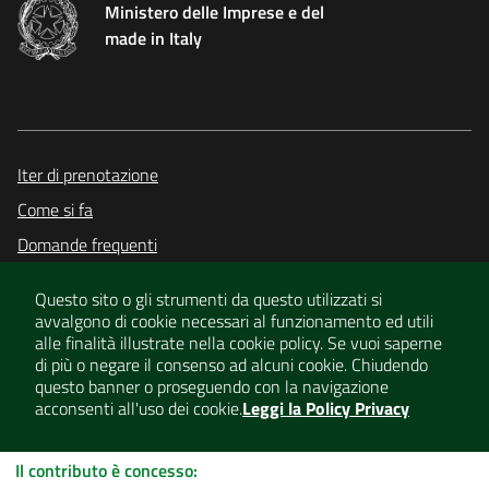
Ministero delle Imprese e del
made in Italy
Iter di prenotazione
Come si fa
Domande frequenti
Documenti e moduli
Questo sito o gli strumenti da questo utilizzati si
Contatti
avvalgono di cookie necessari al funzionamento ed utili
alle finalità illustrate nella cookie policy. Se vuoi saperne
di più o negare il consenso ad alcuni cookie. Chiudendo
Useful links section
questo banner o proseguendo con la navigazione
Note legali
Privacy policy
acconsenti all'uso dei cookie.
Leggi la Policy Privacy
Dichiarazione di accessibilità
Invitalia
I COOKIES
ACCETTO
Il contributo è concesso: