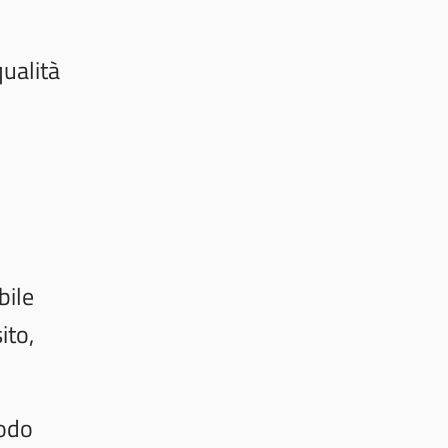
ualità
bile
ito,
modo