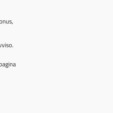
bonus,
vviso.
 pagina