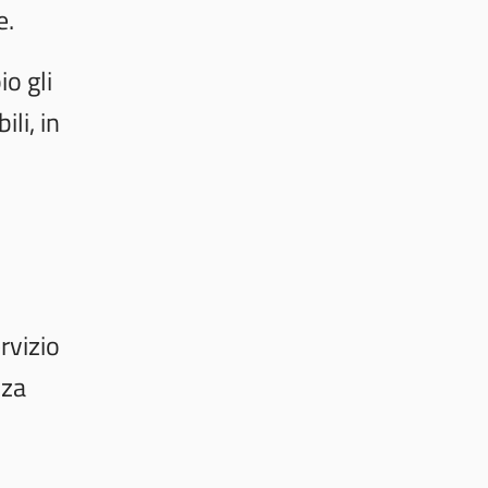
e.
o gli
li, in
rvizio
zza