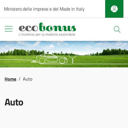
Salta al contenuto principale
Ministero delle Imprese e del Made in Italy
Ecobonus
Apri fi
Briciole di pane
Home
/
Auto
Auto